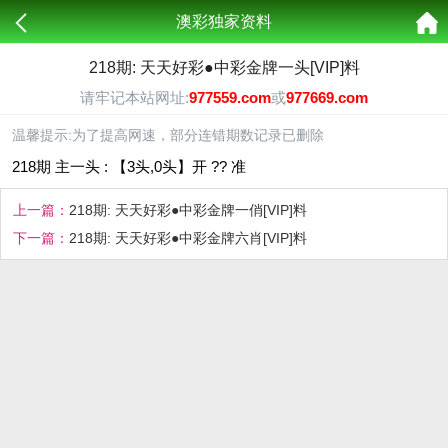
澳彩独家资料
218期: 天天好彩●中彩金牌一头[VIP]料
请牢记本站网址:
977559.com
或
977669.com
温馨提示:为了提高网速，部分连错期数记录已删除
218期 主一头 : 【3头,0头】开 ?? 准
上一篇：
218期: 天天好彩●中彩金牌一俏[VIP]料
下一篇：
218期: 天天好彩●中彩金牌六肖[VIP]料