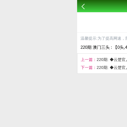
温馨提示:为了提高网速，
220期 澳门三头 : 【0头,
上一篇：
220期: ◆云
下一篇：
220期: ◆云